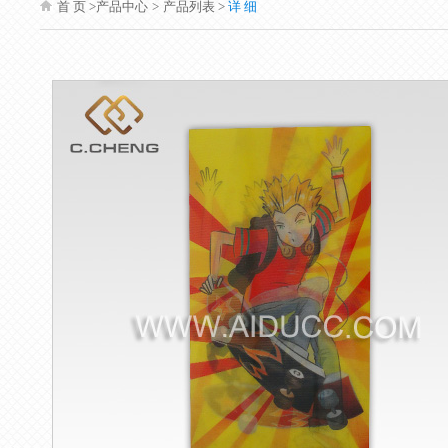
首 页
>产品中心
>
产品列表 >
详 细