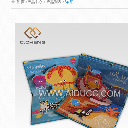
首 页
>产品中心
>
产品列表 >
详 细